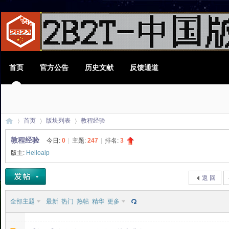
首页
官方公告
历史文献
反馈通道
首页
版块列表
教程经验
教程经验
今日:
0
|
主题:
247
|
排名:
3
版主:
Helloalp
2B
»
›
›
返 回
全部主题
最新
热门
热帖
精华
更多