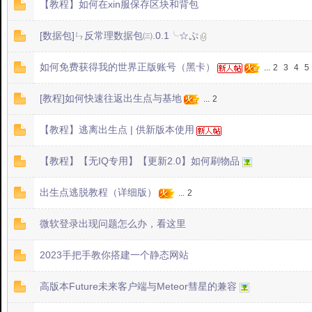
【教程】如何在xin服保存区块和背包
[数据包]ㄣ反常理数据包㈢.0.1╰☆ぷ
2T
如何免费获得我的世界正版账号（黑卡）
...
2
3
4
5
[教程]如何快速往返出生点与基地
...
2
【教程】逃离出生点 | 供新版本使用
【教程】【无IQ专用】【更新2.0】如何刷物品
中
出生点逃脱教程（详细版）
...
2
微软登录出现问题怎么办，看这里
2023手把手教你搭建一个静态网站
高版本Future未来客户端与Meteor彗星的兼容