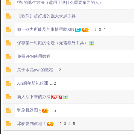
很6的逃生方法（适用于没什么重要东西的人）
国
【软件】超好用的强大录屏工具
做一些力所能及的事情帮助XIN
...
2
3
4
保存某一时刻的论坛（无需额外工具）
免费VPN使用教程
版
关于水晶pvp的教程
...
2
Xin服萌新礼仪课
...
2
新人活下来的办法
驴刷机器图
...
2
冰驴复制教程！
...
2
3
4
5