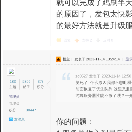
就可以完成了鸡刷半
国
的原因了，发包太快
的最好方法就是升级
回复
支持
2
反对
0
admin
楼主
|
发表于 2023-11-14 13:24:14
|
显
版
zc0527 发表于 2023-11-14 12:50
183
5856
3万
笑死了 什么原因我都不想吐槽
主题
帖子
积分
前面恢复了优先队列 这里又删
纯属服务器性能不够了呗？一开始圈
管理员
管理员
积分
30447
你的问题：
发消息