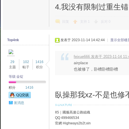
4.我没有限制过重生锚
回复
支持
1
反对
0
Top4nk
发表于 2023-11-14 14:42:44
|
显示全部楼
feixue666 发表于 2023-11-14 11:
29
102
1416
airplace
主题
帖子
积分
也被修了，卧槽卧槽卧槽
等级:金锭
积分
1416
臥操那我xz-不是也修
发消息
IIS｜國服高速公路組織
QQ 499466534
官網 Highways2b2t.xin