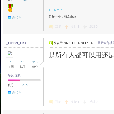
萌新一个，到这求教
发消息
回复
支持
1
反对
0
_Lucifer_CKY
发表于 2023-11-14 20:16:14
|
显示全部楼
是所有人都可以用还
1
14
315
主题
帖子
积分
等级:煤炭
积分
315
发消息
回复
支持
1
反对
0