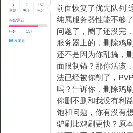
3
7
157
前面恢复了优先队列 
主题
帖子
积分
纯属服务器性能不够
等级:原石
2T
问题了，圈了还没完
积分
157
服务器上的，删除鸡
发消息
还不是因为你乱搞，
面限制锚？那你活该
法已经被你削了，PV
中
吗？告诉你，删除鸡
你删不删和我没有利
饱和问题，你有没有
驴刷比鸡刷更快？原本