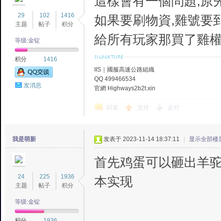
這樣會有一個問題,原
29
102
1416
如果要刷物資,雞號要
主题
帖子
积分
給所有玩家那買了雞
等级:金锭
积分
1416
IIS｜國服高速公路組織
QQ 499466534
发消息
官網 Highways2b2t.xin
回复
支持
反对
我是萌新
发表于 2023-11-14 18:37:11
|
显示全部楼
首先鸡蛋可以砸出羊
24
225
1936
本实现
主题
帖子
积分
等级:金锭
积分
1936