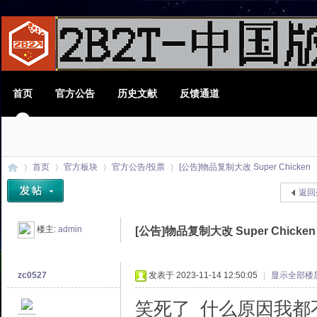
首页
官方公告
历史文献
反馈通道
首页
官方板块
官方公告/投票
[公告]物品复制大改 Super Chicken
返回
2B
»
›
›
›
楼主:
admin
[公告]物品复制大改 Super Chicken
zc0527
发表于 2023-11-14 12:50:05
|
显示全部楼
笑死了 什么原因我都