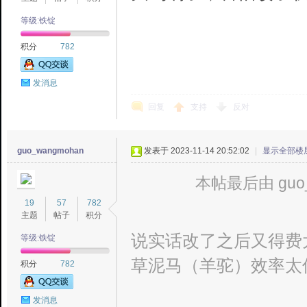
等级:铁锭
积分
782
发消息
回复
支持
反对
guo_wangmohan
发表于 2023-11-14 20:52:02
|
显示全部楼
本帖最后由 guo_w
19
57
782
主题
帖子
积分
说实话改了之后又得费
等级:铁锭
草泥马（羊驼）效率太
积分
782
发消息