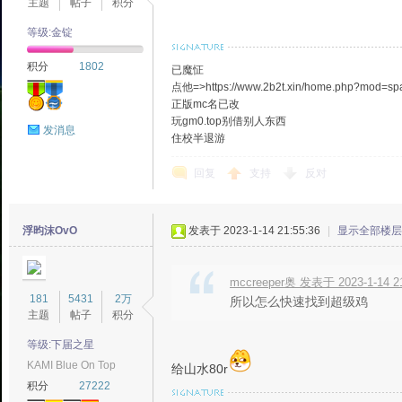
主题
帖子
积分
等级:金锭
积分
1802
已魔怔
点他=>https://www.2b2t.xin/home.php?mod=s
正版mc名已改
玩gm0.top别借别人东西
发消息
住校半退游
回复
支持
反对
浮昀沫OvO
发表于 2023-1-14 21:55:36
|
显示全部楼层
mccreeper奥 发表于 2023-1-14 2
181
5431
2万
所以怎么快速找到超级鸡
主题
帖子
积分
等级:下届之星
KAMI Blue On Top
给山水80r
积分
27222