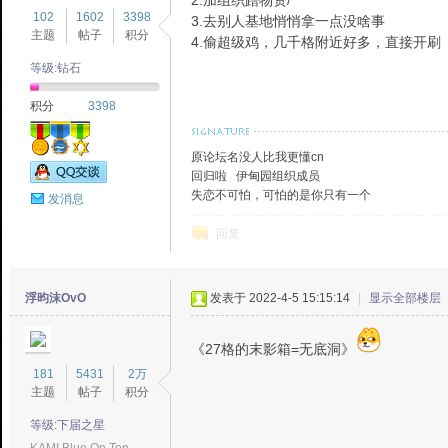
2.加组织蹭物资/
102
1602
3398
3.去别人基地悄悄拿一点没啥事
主题
帖子
积分
4.偷超级鸡，几千格附近好多，直接开刷
等级:钻石
2T
积分
3398
原论坛名没人比我更懂cn
回归啦 伊甸园组织成员
失恋不可怕，可怕的是你只有一个
发消息
回复
中
浮昀沫OvO
发表于 2022-4-5 15:15:14
|
显示全部楼层
《27格的末影箱=无底洞》
181
5431
2万
主题
帖子
积分
等级:下届之星