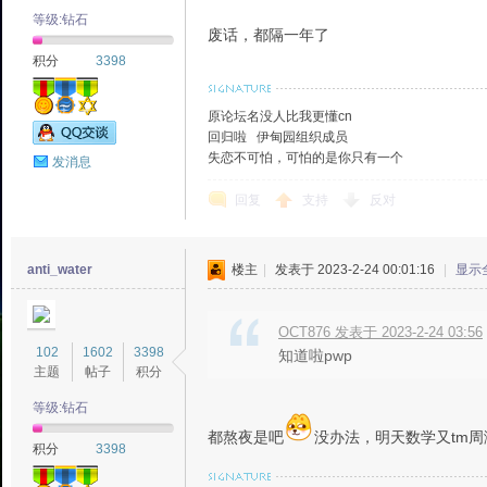
等级:钻石
废话，都隔一年了
积分
3398
原论坛名没人比我更懂cn
回归啦 伊甸园组织成员
失恋不可怕，可怕的是你只有一个
发消息
回复
支持
反对
anti_water
楼主
|
发表于 2023-2-24 00:01:16
|
显示
OCT876 发表于 2023-2-24 03:56
102
1602
3398
知道啦pwp
主题
帖子
积分
等级:钻石
都熬夜是吧
没办法，明天数学又tm周
积分
3398