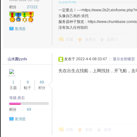
KAMI Blue On Top
积分
27222
国
一定要点！--->https://www.2b2t.xin/home.
头像自己画的 依托
服务器种子预览：https://www.chunkbase.com/ap
没有加入任何组织
发消息
回复
支持
0
反对
1
山水圆yyds
发表于 2022-4-6 08:33:47
|
显示全部楼层
版
先在出生点找船，上网找挂，开飞船，去
1
9
69
主题
帖子
积分
等级:原石
积分
69
发消息
回复
支持
反对