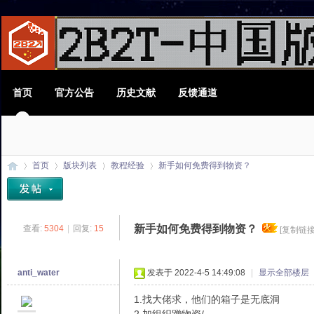
首页
官方公告
历史文献
反馈通道
首页
版块列表
教程经验
新手如何免费得到物资？
2B
»
›
›
›
新手如何免费得到物资？
查看:
5304
|
回复:
15
[复制链接
anti_water
发表于 2022-4-5 14:49:08
|
显示全部楼层
1.找大佬求，他们的箱子是无底洞