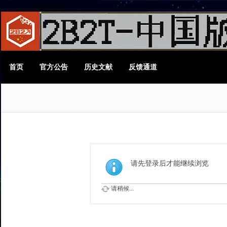
首页
官方公告
历史文献
反馈通道
请先登录后才能继续浏览
请稍候...