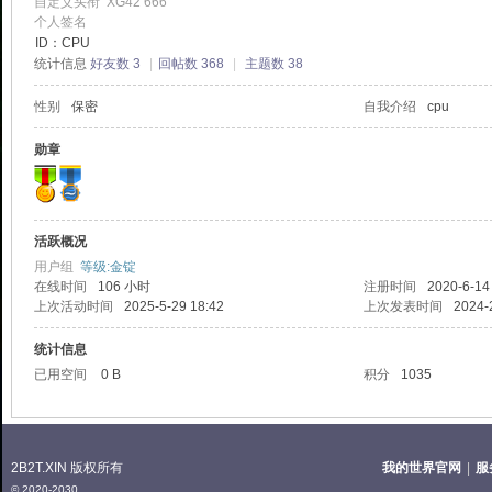
自定义头衔
XG42 666
个人签名
ID：CPU
统计信息
好友数 3
|
回帖数 368
|
主题数 38
2T
性别
保密
自我介绍
cpu
勋章
活跃概况
用户组
等级:金锭
在线时间
106 小时
注册时间
2020-6-14
中
上次活动时间
2025-5-29 18:42
上次发表时间
2024-
统计信息
已用空间
0 B
积分
1035
2B2T.XIN 版权所有
我的世界官网
|
服
© 2020-2030