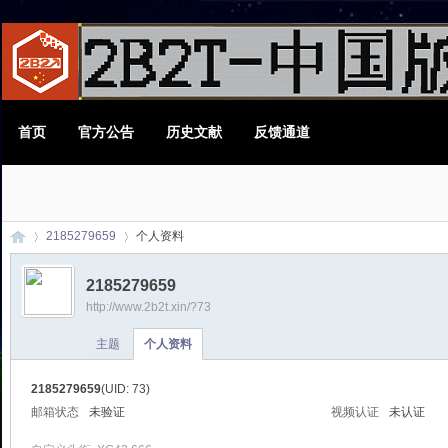
首页
官方公告
历史文献
反馈通道
2185279659
个人资料
2185279659
http://www.2b2t.xin/?73
2B
›
›
主题
个人资料
2185279659
(UID: 73)
邮箱状态
未验证
视频认证
未认证