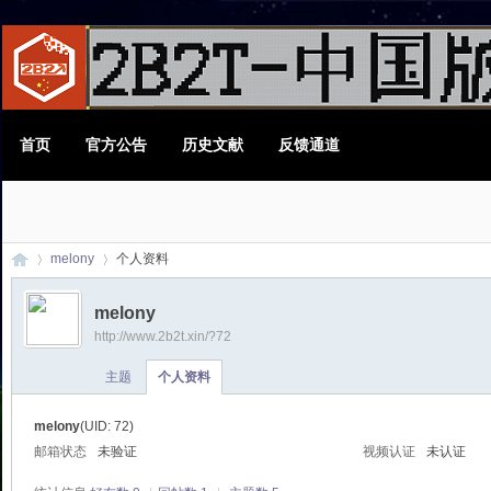
首页
官方公告
历史文献
反馈通道
melony
个人资料
melony
http://www.2b2t.xin/?72
2B
›
›
主题
个人资料
melony
(UID: 72)
邮箱状态
未验证
视频认证
未认证