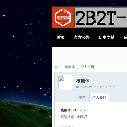
首页
官方公告
历史文献
核糖体
个人资料
核糖体
http://www.2b2t.xin/?2626
2B
›
›
主题
个人资料
核糖体
(UID: 2626)
邮箱状态
未验证