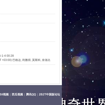
-1-4 00:28
T +03:00) 巴格达, 利雅得, 莫斯科, 奈洛比
lBil视频
|
西瓜视频
|
腾讯QQ
|
2B2T中国版论坛