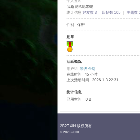
个人签名
我逝屁苇屁带蛇
统计信息
好友数 3
|
回帖数 105
|
主题数 
2T
性别
保密
勋章
活跃概况
用户组
等级:金锭
在线时间
45 小时
上次活动时间
2026-1-3 22:31
中
统计信息
已用空间
0 B
2B2T.XIN 版权所有
© 2020-2030