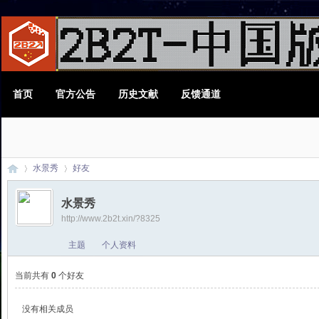
首页
官方公告
历史文献
反馈通道
水景秀
好友
水景秀
http://www.2b2t.xin/?8325
2B
›
›
主题
个人资料
当前共有
0
个好友
没有相关成员