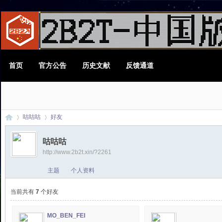
首页
官方公告
历史文献
反馈通道
咕咕咕
好友
咕咕咕
http://www.2b2t.xin/?2261
2B
›
›
主题
个人资料
当前共有
7
个好友
MO_BEN_FEI
admin