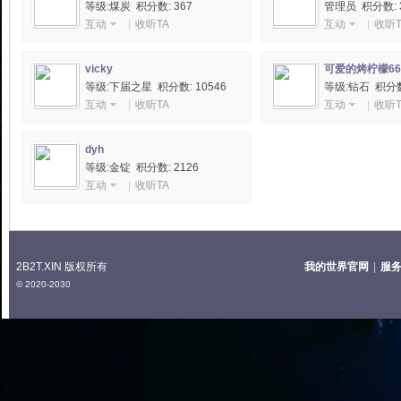
等级:煤炭 积分数: 367
管理员
积分数: 3
互动
|
收听TA
互动
|
收听T
2T
vicky
可爱的烤柠檬66
等级:下届之星 积分数: 10546
等级:钻石 积分数:
互动
|
收听TA
互动
|
收听T
dyh
等级:金锭 积分数: 2126
互动
|
收听TA
中
2B2T.XIN 版权所有
我的世界官网
|
服
© 2020-2030