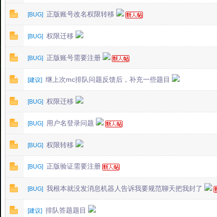
正版账号改名权限转移
[
BUG
]
权限迁移
2T
[
BUG
]
正版账号需要注册
[
BUG
]
继上次mc排队问题反馈后，补充一些题目
[
建议
]
权限迁移
[
BUG
]
用户名登录问题
[
BUG
]
中
权限转移
[
BUG
]
正版验证需要注册
[
BUG
]
我根本就没发消息机器人告诉我要规范聊天把我封了
[
BUG
]
排队答题题目
[
建议
]