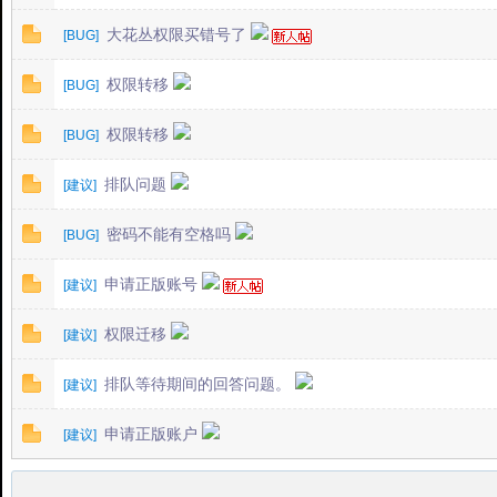
国
大花丛权限买错号了
[
BUG
]
权限转移
[
BUG
]
权限转移
[
BUG
]
排队问题
[
建议
]
密码不能有空格吗
[
BUG
]
版
申请正版账号
[
建议
]
权限迁移
[
建议
]
排队等待期间的回答问题。
[
建议
]
申请正版账户
[
建议
]