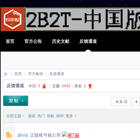
首页
官方公告
历史文献
反馈通道
首页
官方板块
反馈通道
反馈通道
今日:
3
|
主题:
3432
|
排名:
1
2B
»
›
›
返 回
全部主题
最新
热门
热帖
精华
更多
正版账号被占用
[
BUG
]